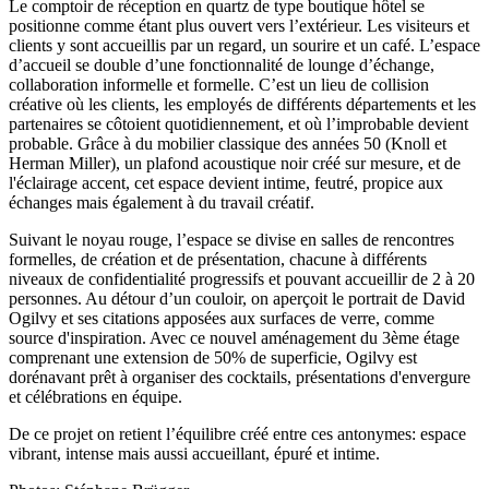
Le comptoir de réception en quartz de type boutique hôtel se
positionne comme étant plus ouvert vers l’extérieur. Les visiteurs et
clients y sont accueillis par un regard, un sourire et un café. L’espace
d’accueil se double d’une fonctionnalité de lounge d’échange,
collaboration informelle et formelle. C’est un lieu de collision
créative où les clients, les employés de différents départements et les
partenaires se côtoient quotidiennement, et où l’improbable devient
probable. Grâce à du mobilier classique des années 50 (Knoll et
Herman Miller), un plafond acoustique noir créé sur mesure, et de
l'éclairage accent, cet espace devient intime, feutré, propice aux
échanges mais également à du travail créatif.
Suivant le noyau rouge, l’espace se divise en salles de rencontres
formelles, de création et de présentation, chacune à différents
niveaux de confidentialité progressifs et pouvant accueillir de 2 à 20
personnes. Au détour d’un couloir, on aperçoit le portrait de David
Ogilvy et ses citations apposées aux surfaces de verre, comme
source d'inspiration. Avec ce nouvel aménagement du 3ème étage
comprenant une extension de 50% de superficie, Ogilvy est
dorénavant prêt à organiser des cocktails, présentations d'envergure
et célébrations en équipe.
De ce projet on retient l’équilibre créé entre ces antonymes: espace
vibrant, intense mais aussi accueillant, épuré et intime.