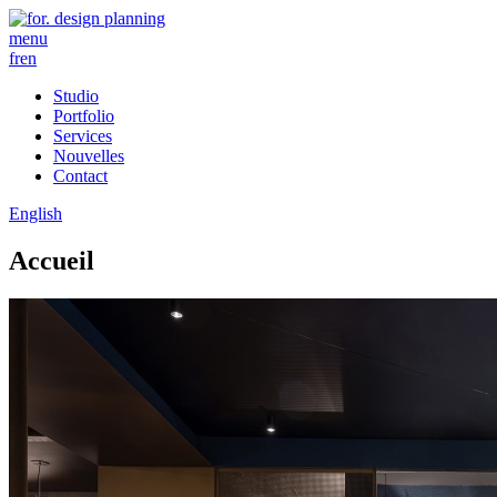
menu
fr
en
Studio
Portfolio
Services
Nouvelles
Contact
English
Accueil