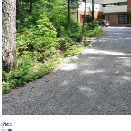
Plein
écran