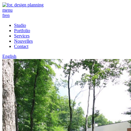
menu
fr
en
Studio
Portfolio
Services
Nouvelles
Contact
English